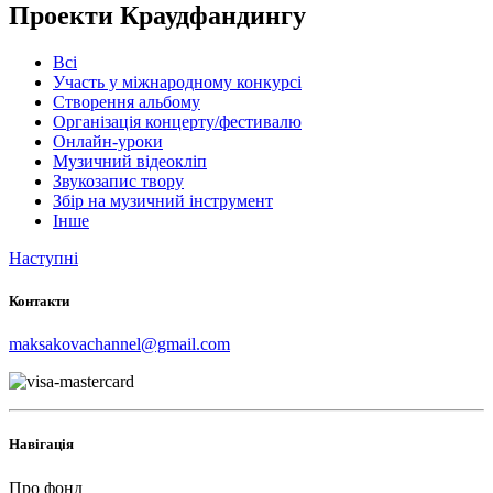
Проекти Краудфандингу
Всі
Участь у міжнародному конкурсі
Створення альбому
Організація концерту/фестивалю
Онлайн-уроки
Музичний відеокліп
Звукозапис твору
Збір на музичний інструмент
Інше
Наступні
Контакти
maksakovachannel@gmail.com
Навігація
Про фонд