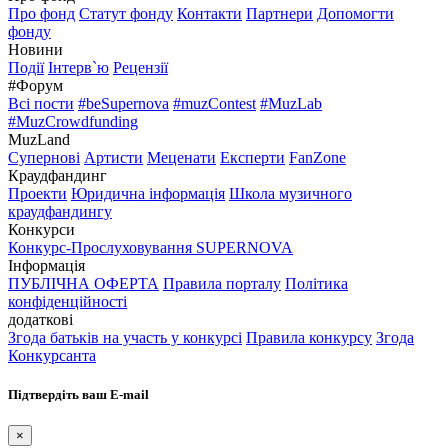
Про фонд
Статут фонду
Контакти
Партнери
Допомогти
фонду
Новини
Події
Інтерв`ю
Рецензії
#Форум
Всі пости
#beSupernova
#muzContest
#MuzLab
#MuzCrowdfunding
MuzLand
Супернові
Артисти
Меценати
Експерти
FanZone
Краудфандинг
Проекти
Юридична інформація
Школа музичного
краудфандингу
Конкурси
Конкурс-Прослуховування SUPERNOVA
Інформація
ПУБЛІЧНА ОФЕРТА
Правила порталу
Політика
конфіденційності
додаткові
Згода батьків на участь у конкурсі
Правила конкурсу
Згода
Конкурсанта
Підтвердіть ваш E-mail
×