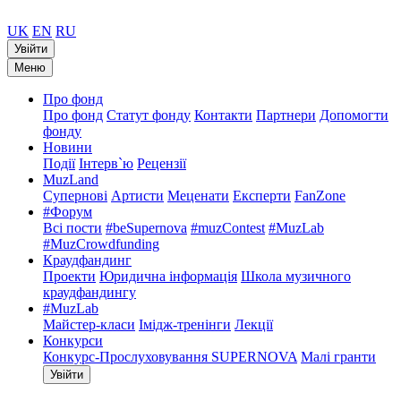
UK
EN
RU
Увійти
Меню
Про фонд
Про фонд
Статут фонду
Контакти
Партнери
Допомогти
фонду
Новини
Події
Інтерв`ю
Рецензії
MuzLand
Супернові
Артисти
Меценати
Експерти
FanZone
#Форум
Всі пости
#beSupernova
#muzContest
#MuzLab
#MuzCrowdfunding
Краудфандинг
Проекти
Юридична інформація
Школа музичного
краудфандингу
#MuzLab
Майстер-класи
Імідж-тренінги
Лекції
Конкурси
Конкурс-Прослуховування SUPERNOVA
Малі гранти
Увійти