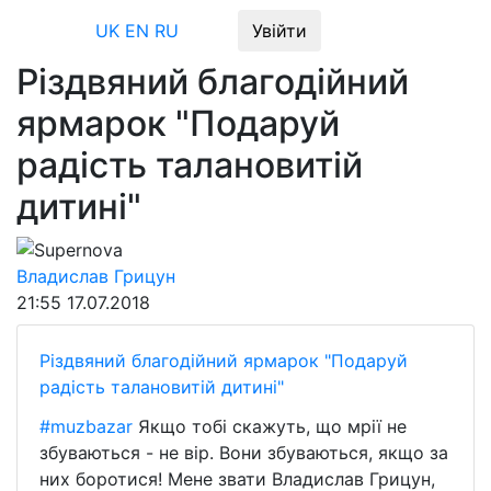
Меню
UK
EN
RU
Увійти
Різдвяний благодійний
ярмарок "Подаруй
радість талановитій
дитині"
Supernova
Владислав Грицун
21:55
17.07.2018
Різдвяний благодійний ярмарок "Подаруй
радість талановитій дитині"
#muzbazar
Якщо тобі скажуть, що мрії не
збуваються - не вір. Вони збуваються, якщо за
них боротися! Мене звати Владислав Грицун,