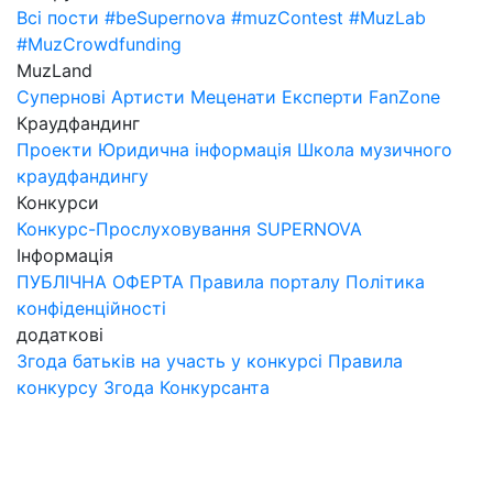
Всі пости
#beSupernova
#muzContest
#MuzLab
#MuzCrowdfunding
MuzLand
Супернові
Артисти
Меценати
Експерти
FanZone
Краудфандинг
Проекти
Юридична інформація
Школа музичного
краудфандингу
Конкурси
Конкурс-Прослуховування SUPERNOVA
Інформація
ПУБЛІЧНА ОФЕРТА
Правила порталу
Політика
конфіденційності
додаткові
Згода батьків на участь у конкурсі
Правила
конкурсу
Згода Конкурсанта