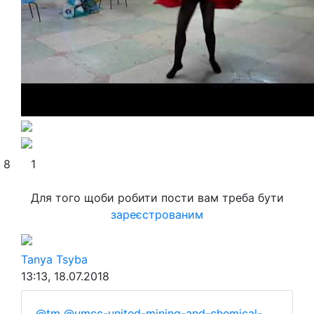
8
1
Для того щоби робити пости вам треба бути
зареєстрованим
Tanya Tsyba
13:13, 18.07.2018
@tm
@umcc-united-mining-and-chemical-