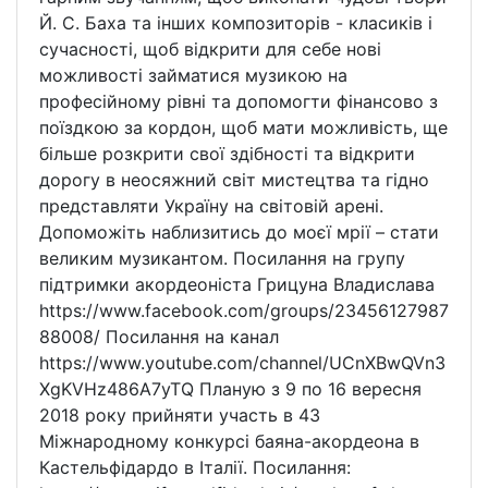
Й. С. Баха та інших композиторів - класиків і
сучасності, щоб відкрити для себе нові
можливості займатися музикою на
професійному рівні та допомогти фінансово з
поїздкою за кордон, щоб мати можливість, ще
більше розкрити свої здібності та відкрити
дорогу в неосяжний світ мистецтва та гідно
представляти Україну на світовій арені.
Допоможіть наблизитись до моєї мрії – стати
великим музикантом. Посилання на групу
підтримки акордеоніста Грицуна Владислава
https://www.facebook.com/groups/23456127987
88008/ Посилання на канал
https://www.youtube.com/channel/UCnXBwQVn3
XgKVHz486A7yTQ Планую з 9 по 16 вересня
2018 року прийняти участь в 43
Міжнародному конкурсі баяна-акордеона в
Кастельфідардо в Італії. Посилання: