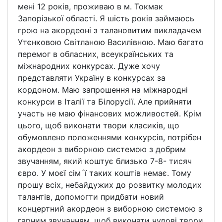
мені 12 років, проживаю в м. Токмак
Запорізької області. Я шість років займаюсь
грою на акордеоні з талановитим викладачем
Утєнковою Світланою Василівною. Маю багато
перемог в обласних, всеукраїнських та
міжнародних конкурсах. Дуже хочу
представляти Україну в конкурсах за
кордоном. Маю запрошення на міжнародні
конкурси в Італії та Білорусії. Але прийняти
участь не маю фінансових можливостей. Крім
цього, щоб виконати твори класиків, що
обумовлено положеннями конкурсів, потрібен
акордеон з виборною системою з добрим
звучанням, який коштує близько 7-8- тисяч
євро. У моєї сім´ї таких коштів немає. Тому
прошу всіх, небайдужих до розвитку молодих
талантів, допомогти придбати новий
концертний акордеон з виборною системою з
гарним звучанням, щоб виконати чудові твори