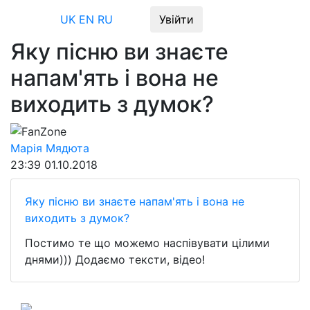
Меню
UK
EN
RU
Увійти
Яку пісню ви знаєте
напам'ять і вона не
виходить з думок?
FanZone
Марія Мядюта
23:39
01.10.2018
Яку пісню ви знаєте напам'ять і вона не
виходить з думок?
Постимо те що можемо наспівувати цілими
днями))) Додаємо тексти, відео!