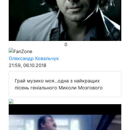
0
FanZone
Олександр Ковальчук
21:59, 06.10.2018
Грай музико моя...одна з найкращих
пісень геніального Миколи Мозгового