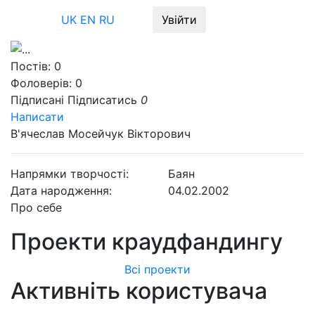
Меню
UK
EN
RU
Увійти
Постів:
0
Фоловерів:
0
Підписані
Підписатись
0
Написати
В'ячеслав Мосейчук Вікторович
Напрямки творчості:
Баян
Дата народження:
04.02.2002
Про себе
Проекти краудфандингу
Всі проекти
Активніть користувача