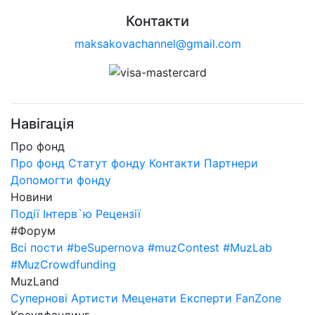
Контакти
maksakovachannel@gmail.com
Навігація
Про фонд
Про фонд
Статут фонду
Контакти
Партнери
Допомогти фонду
Новини
Події
Інтерв`ю
Рецензії
#Форум
Всі пости
#beSupernova
#muzContest
#MuzLab
#MuzCrowdfunding
MuzLand
Супернові
Артисти
Меценати
Експерти
FanZone