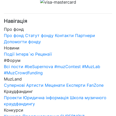
Навігація
Про фонд
Про фонд
Статут фонду
Контакти
Партнери
Допомогти фонду
Новини
Події
Інтерв`ю
Рецензії
#Форум
Всі пости
#beSupernova
#muzContest
#MuzLab
#MuzCrowdfunding
MuzLand
Супернові
Артисти
Меценати
Експерти
FanZone
Краудфандинг
Проекти
Юридична інформація
Школа музичного
краудфандингу
Конкурси