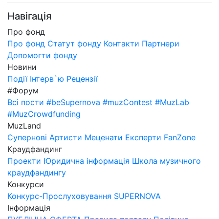
Навігація
Про фонд
Про фонд
Статут фонду
Контакти
Партнери
Допомогти фонду
Новини
Події
Інтерв`ю
Рецензії
#Форум
Всі пости
#beSupernova
#muzContest
#MuzLab
#MuzCrowdfunding
MuzLand
Супернові
Артисти
Меценати
Експерти
FanZone
Краудфандинг
Проекти
Юридична інформація
Школа музичного
краудфандингу
Конкурси
Конкурс-Прослуховування SUPERNOVA
Інформація