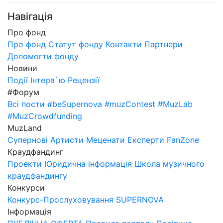
Навігація
Про фонд
Про фонд
Статут фонду
Контакти
Партнери
Допомогти фонду
Новини
Події
Інтерв`ю
Рецензії
#Форум
Всі пости
#beSupernova
#muzContest
#MuzLab
#MuzCrowdfunding
MuzLand
Супернові
Артисти
Меценати
Експерти
FanZone
Краудфандинг
Проекти
Юридична інформація
Школа музичного
краудфандингу
Конкурси
Конкурс-Прослуховування SUPERNOVA
Інформація