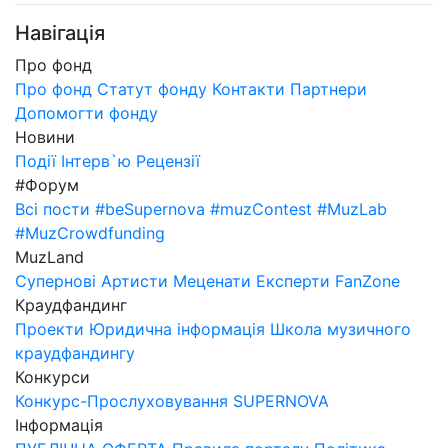
Навігація
Про фонд
Про фонд
Статут фонду
Контакти
Партнери
Допомогти фонду
Новини
Події
Інтерв`ю
Рецензії
#Форум
Всі пости
#beSupernova
#muzContest
#MuzLab
#MuzCrowdfunding
MuzLand
Супернові
Артисти
Меценати
Експерти
FanZone
Краудфандинг
Проекти
Юридична інформація
Школа музичного
краудфандингу
Конкурси
Конкурс-Прослуховування SUPERNOVA
Інформація