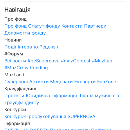
Навігація
Про фонд
Про фонд
Статут фонду
Контакти
Партнери
Допомогти фонду
Новини
Події
Інтерв`ю
Рецензії
#Форум
Всі пости
#beSupernova
#muzContest
#MuzLab
#MuzCrowdfunding
MuzLand
Супернові
Артисти
Меценати
Експерти
FanZone
Краудфандинг
Проекти
Юридична інформація
Школа музичного
краудфандингу
Конкурси
Конкурс-Прослуховування SUPERNOVA
Інформація