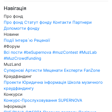
Навігація
Про фонд
Про фонд
Статут фонду
Контакти
Партнери
Допомогти фонду
Новини
Події
Інтерв`ю
Рецензії
#Форум
Всі пости
#beSupernova
#muzContest
#MuzLab
#MuzCrowdfunding
MuzLand
Супернові
Артисти
Меценати
Експерти
FanZone
Краудфандинг
Проекти
Юридична інформація
Школа музичного
краудфандингу
Конкурси
Конкурс-Прослуховування SUPERNOVA
Інформація