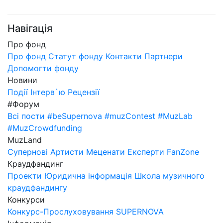
Навігація
Про фонд
Про фонд
Статут фонду
Контакти
Партнери
Допомогти фонду
Новини
Події
Інтерв`ю
Рецензії
#Форум
Всі пости
#beSupernova
#muzContest
#MuzLab
#MuzCrowdfunding
MuzLand
Супернові
Артисти
Меценати
Експерти
FanZone
Краудфандинг
Проекти
Юридична інформація
Школа музичного
краудфандингу
Конкурси
Конкурс-Прослуховування SUPERNOVA