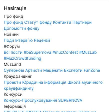
Навігація
Про фонд
Про фонд
Статут фонду
Контакти
Партнери
Допомогти фонду
Новини
Події
Інтерв`ю
Рецензії
#Форум
Всі пости
#beSupernova
#muzContest
#MuzLab
#MuzCrowdfunding
MuzLand
Супернові
Артисти
Меценати
Експерти
FanZone
Краудфандинг
Проекти
Юридична інформація
Школа музичного
краудфандингу
Конкурси
Конкурс-Прослуховування SUPERNOVA
Інформація