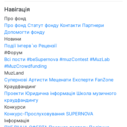
Навігація
Про фонд
Про фонд
Статут фонду
Контакти
Партнери
Допомогти фонду
Новини
Події
Інтерв`ю
Рецензії
#Форум
Всі пости
#beSupernova
#muzContest
#MuzLab
#MuzCrowdfunding
MuzLand
Супернові
Артисти
Меценати
Експерти
FanZone
Краудфандинг
Проекти
Юридична інформація
Школа музичного
краудфандингу
Конкурси
Конкурс-Прослуховування SUPERNOVA
Інформація