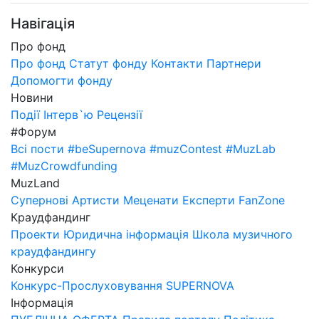
Навігація
Про фонд
Про фонд
Статут фонду
Контакти
Партнери
Допомогти фонду
Новини
Події
Інтерв`ю
Рецензії
#Форум
Всі пости
#beSupernova
#muzContest
#MuzLab
#MuzCrowdfunding
MuzLand
Супернові
Артисти
Меценати
Експерти
FanZone
Краудфандинг
Проекти
Юридична інформація
Школа музичного
краудфандингу
Конкурси
Конкурс-Прослуховування SUPERNOVA
Інформація