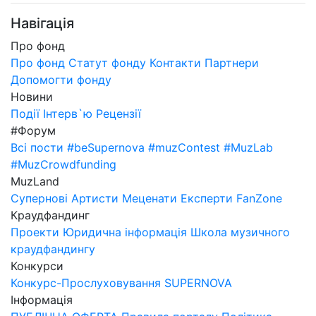
Навігація
Про фонд
Про фонд
Статут фонду
Контакти
Партнери
Допомогти фонду
Новини
Події
Інтерв`ю
Рецензії
#Форум
Всі пости
#beSupernova
#muzContest
#MuzLab
#MuzCrowdfunding
MuzLand
Супернові
Артисти
Меценати
Експерти
FanZone
Краудфандинг
Проекти
Юридична інформація
Школа музичного
краудфандингу
Конкурси
Конкурс-Прослуховування SUPERNOVA
Інформація