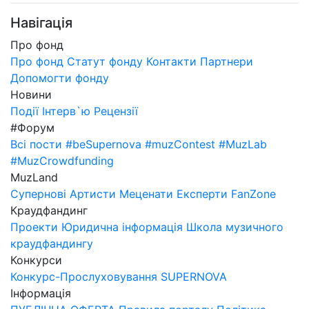
Навігація
Про фонд
Про фонд
Статут фонду
Контакти
Партнери
Допомогти фонду
Новини
Події
Інтерв`ю
Рецензії
#Форум
Всі пости
#beSupernova
#muzContest
#MuzLab
#MuzCrowdfunding
MuzLand
Супернові
Артисти
Меценати
Експерти
FanZone
Краудфандинг
Проекти
Юридична інформація
Школа музичного
краудфандингу
Конкурси
Конкурс-Прослуховування SUPERNOVA
Інформація