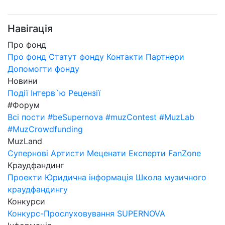
Навігація
Про фонд
Про фонд
Статут фонду
Контакти
Партнери
Допомогти фонду
Новини
Події
Інтерв`ю
Рецензії
#Форум
Всі пости
#beSupernova
#muzContest
#MuzLab
#MuzCrowdfunding
MuzLand
Супернові
Артисти
Меценати
Експерти
FanZone
Краудфандинг
Проекти
Юридична інформація
Школа музичного
краудфандингу
Конкурси
Конкурс-Прослуховування SUPERNOVA