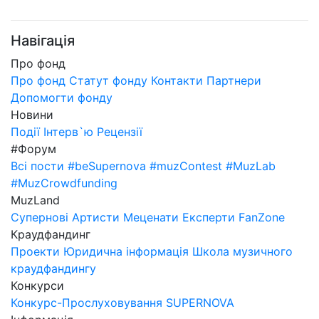
Навігація
Про фонд
Про фонд
Статут фонду
Контакти
Партнери
Допомогти фонду
Новини
Події
Інтерв`ю
Рецензії
#Форум
Всі пости
#beSupernova
#muzContest
#MuzLab
#MuzCrowdfunding
MuzLand
Супернові
Артисти
Меценати
Експерти
FanZone
Краудфандинг
Проекти
Юридична інформація
Школа музичного
краудфандингу
Конкурси
Конкурс-Прослуховування SUPERNOVA