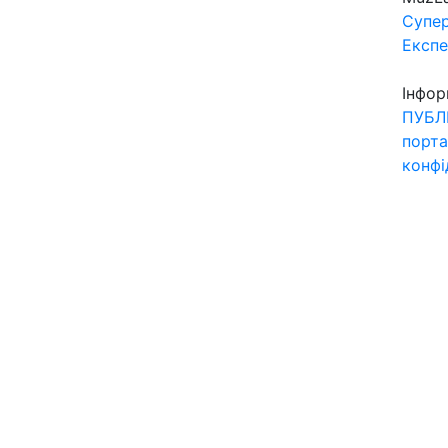
Супер
Експ
Інфор
ПУБЛ
порта
конфі