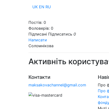
UK
EN
RU
Пр
Постів:
0
Фоловерів:
0
Підписані
Підписатись
0
Написати
Соломнікова
Активніть користува
Контакти
Наві
maksakovachannel@gmail.com
Про 
Про 
Конта
фонд
MuzL