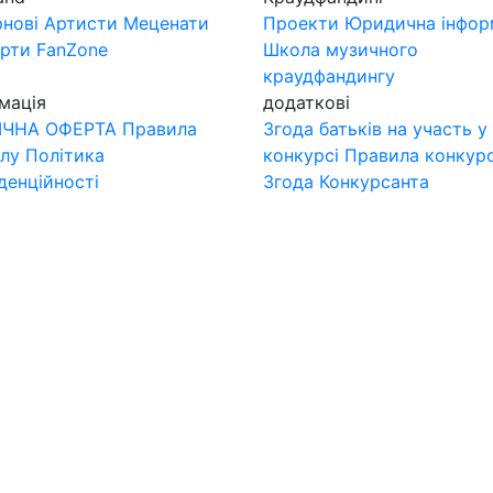
нові
Артисти
Меценати
Проекти
Юридична інфор
ерти
FanZone
Школа музичного
краудфандингу
мація
додаткові
ІЧНА ОФЕРТА
Правила
Згода батьків на участь у
лу
Політика
конкурсі
Правила конкур
денційності
Згода Конкурсанта