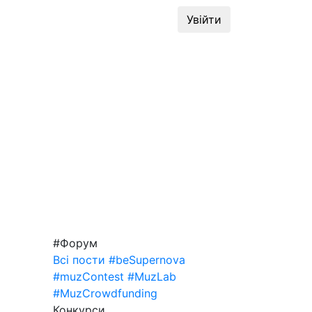
динг
#MuzLab
Конкурси
Увійти
#Форум
Всі пости
#beSupernova
#muzContest
#MuzLab
#MuzCrowdfunding
Конкурси