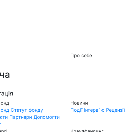
о фонд
Новини
MuzLand
#Форум
Краудфан
Про себе
ча
гація
фонд
Новини
фонд
Статут фонду
Події
Інтерв`ю
Рецензії
кти
Партнери
Допомогти
у
and
Краудфандинг