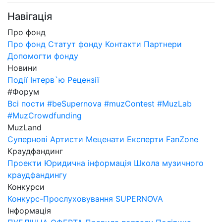
Навігація
Про фонд
Про фонд
Статут фонду
Контакти
Партнери
Допомогти фонду
Новини
Події
Інтерв`ю
Рецензії
#Форум
Всі пости
#beSupernova
#muzContest
#MuzLab
#MuzCrowdfunding
MuzLand
Супернові
Артисти
Меценати
Експерти
FanZone
Краудфандинг
Проекти
Юридична інформація
Школа музичного
краудфандингу
Конкурси
Конкурс-Прослуховування SUPERNOVA
Інформація