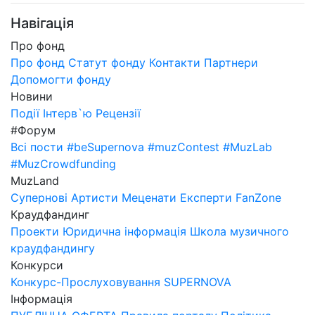
Навігація
Про фонд
Про фонд
Статут фонду
Контакти
Партнери
Допомогти фонду
Новини
Події
Інтерв`ю
Рецензії
#Форум
Всі пости
#beSupernova
#muzContest
#MuzLab
#MuzCrowdfunding
MuzLand
Супернові
Артисти
Меценати
Експерти
FanZone
Краудфандинг
Проекти
Юридична інформація
Школа музичного
краудфандингу
Конкурси
Конкурс-Прослуховування SUPERNOVA
Інформація