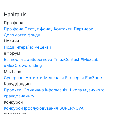
Навігація
Про фонд
Про фонд
Статут фонду
Контакти
Партнери
Допомогти фонду
Новини
Події
Інтерв`ю
Рецензії
#Форум
Всі пости
#beSupernova
#muzContest
#MuzLab
#MuzCrowdfunding
MuzLand
Супернові
Артисти
Меценати
Експерти
FanZone
Краудфандинг
Проекти
Юридична інформація
Школа музичного
краудфандингу
Конкурси
Конкурс-Прослуховування SUPERNOVA