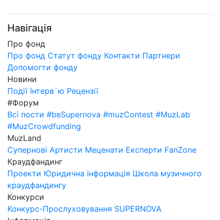
Навігація
Про фонд
Про фонд
Статут фонду
Контакти
Партнери
Допомогти фонду
Новини
Події
Інтерв`ю
Рецензії
#Форум
Всі пости
#beSupernova
#muzContest
#MuzLab
#MuzCrowdfunding
MuzLand
Супернові
Артисти
Меценати
Експерти
FanZone
Краудфандинг
Проекти
Юридична інформація
Школа музичного
краудфандингу
Конкурси
Конкурс-Прослуховування SUPERNOVA