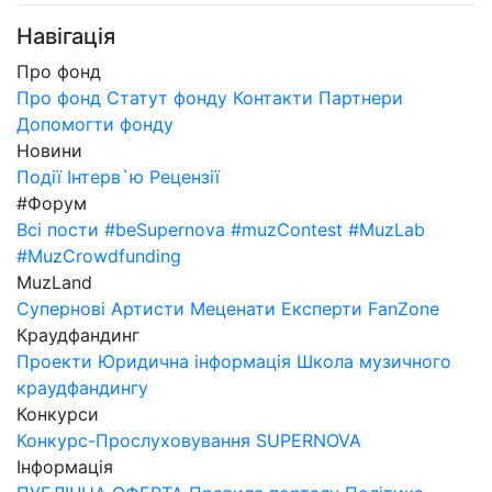
Навігація
Про фонд
Про фонд
Статут фонду
Контакти
Партнери
Допомогти фонду
Новини
Події
Інтерв`ю
Рецензії
#Форум
Всі пости
#beSupernova
#muzContest
#MuzLab
#MuzCrowdfunding
MuzLand
Супернові
Артисти
Меценати
Експерти
FanZone
Краудфандинг
Проекти
Юридична інформація
Школа музичного
краудфандингу
Конкурси
Конкурс-Прослуховування SUPERNOVA
Інформація