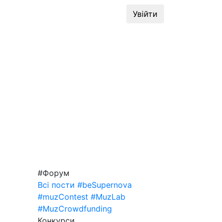
динг
#MuzLab
Конкурси
Увійти
#Форум
Всі пости
#beSupernova
#muzContest
#MuzLab
#MuzCrowdfunding
Конкурси