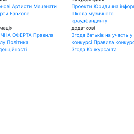
нові
Артисти
Меценати
Проекти
Юридична інфор
ерти
FanZone
Школа музичного
краудфандингу
мація
додаткові
ІЧНА ОФЕРТА
Правила
Згода батьків на участь у
лу
Політика
конкурсі
Правила конкур
денційності
Згода Конкурсанта