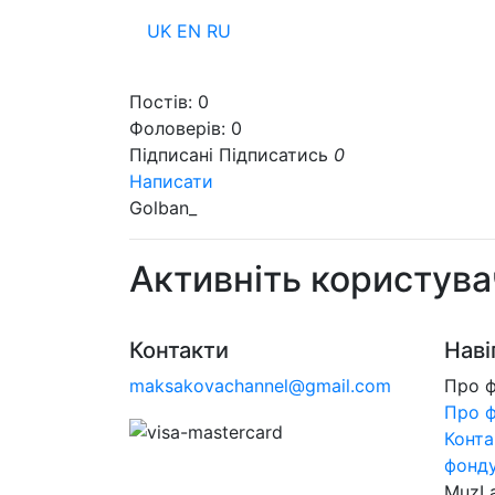
UK
EN
RU
Пр
Постів:
0
Фоловерів:
0
Підписані
Підписатись
0
Написати
Golban_
Активніть користува
Контакти
Наві
maksakovachannel@gmail.com
Про 
Про 
Конта
фонд
MuzL