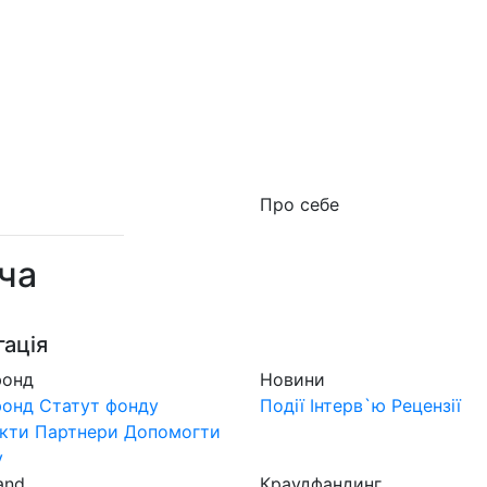
о фонд
Новини
MuzLand
#Форум
Краудфан
Про себе
ча
гація
фонд
Новини
фонд
Статут фонду
Події
Інтерв`ю
Рецензії
кти
Партнери
Допомогти
у
and
Краудфандинг