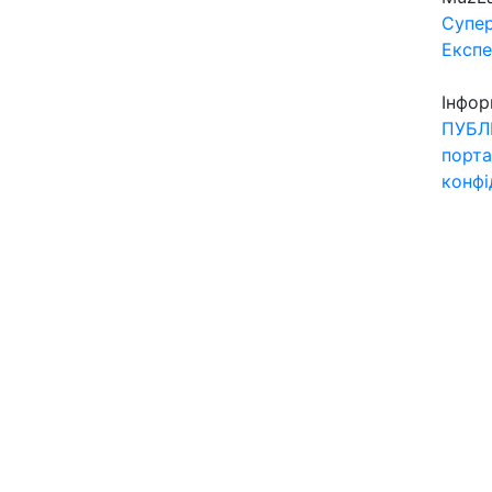
Супер
Експ
Інфор
ПУБЛ
порта
конфі