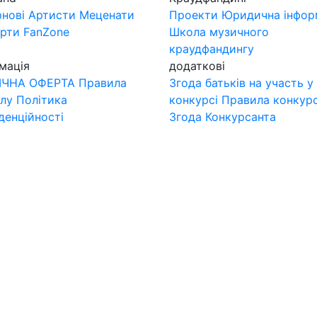
нові
Артисти
Меценати
Проекти
Юридична інфор
ерти
FanZone
Школа музичного
краудфандингу
мація
додаткові
ІЧНА ОФЕРТА
Правила
Згода батьків на участь у
лу
Політика
конкурсі
Правила конкур
денційності
Згода Конкурсанта