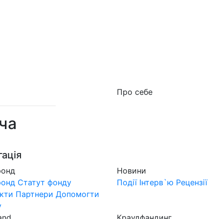
о фонд
Новини
MuzLand
#Форум
Краудфан
Про себе
ча
гація
фонд
Новини
фонд
Статут фонду
Події
Інтерв`ю
Рецензії
кти
Партнери
Допомогти
у
and
Краудфандинг