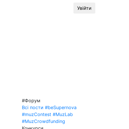
динг
#MuzLab
Конкурси
Увійти
#Форум
Всі пости
#beSupernova
#muzContest
#MuzLab
#MuzCrowdfunding
Конкурси