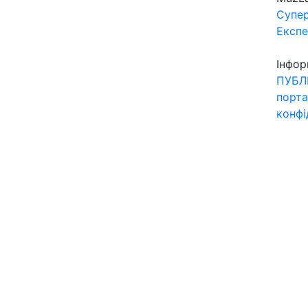
Супер
Експ
Інфор
ПУБЛ
порта
конфі