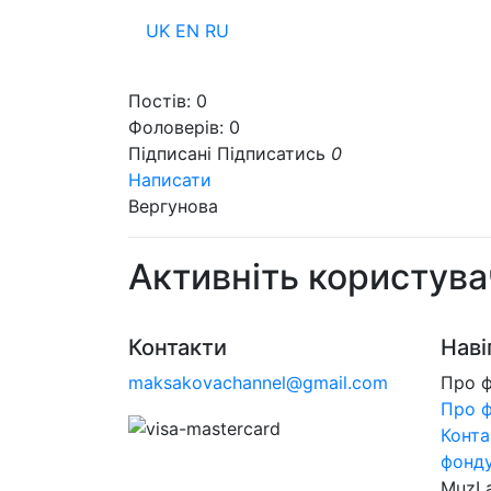
UK
EN
RU
Пр
Постів:
0
Фоловерів:
0
Підписані
Підписатись
0
Написати
Вергунова
Активніть користува
Контакти
Наві
maksakovachannel@gmail.com
Про 
Про 
Конта
фонд
MuzL