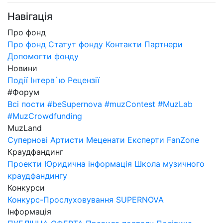
Навігація
Про фонд
Про фонд
Статут фонду
Контакти
Партнери
Допомогти фонду
Новини
Події
Інтерв`ю
Рецензії
#Форум
Всі пости
#beSupernova
#muzContest
#MuzLab
#MuzCrowdfunding
MuzLand
Супернові
Артисти
Меценати
Експерти
FanZone
Краудфандинг
Проекти
Юридична інформація
Школа музичного
краудфандингу
Конкурси
Конкурс-Прослуховування SUPERNOVA
Інформація