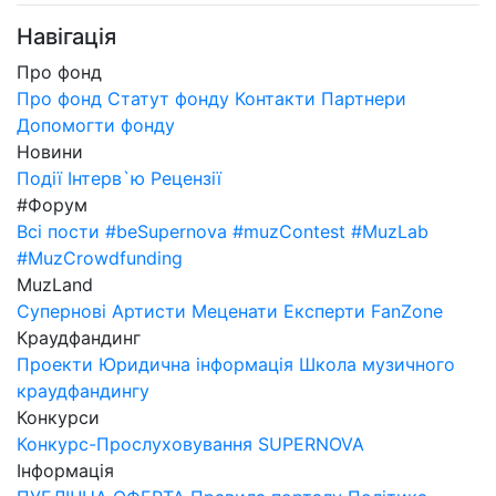
Навігація
Про фонд
Про фонд
Статут фонду
Контакти
Партнери
Допомогти фонду
Новини
Події
Інтерв`ю
Рецензії
#Форум
Всі пости
#beSupernova
#muzContest
#MuzLab
#MuzCrowdfunding
MuzLand
Супернові
Артисти
Меценати
Експерти
FanZone
Краудфандинг
Проекти
Юридична інформація
Школа музичного
краудфандингу
Конкурси
Конкурс-Прослуховування SUPERNOVA
Інформація