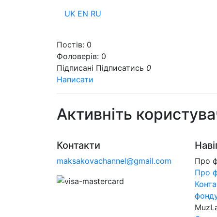
UK
EN
RU
Пр
Постів:
0
Фоловерів:
0
Підписані
Підписатись
0
Написати
Активніть користува
Контакти
Наві
maksakovachannel@gmail.com
Про 
Про 
Конта
фонд
MuzL