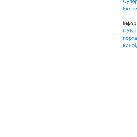
Супер
Експ
Інфор
ПУБЛ
порта
конфі