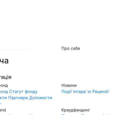
о фонд
Новини
MuzLand
#Форум
Краудфан
Про себе
ча
гація
фонд
Новини
фонд
Статут фонду
Події
Інтерв`ю
Рецензії
кти
Партнери
Допомогти
у
and
Краудфандинг