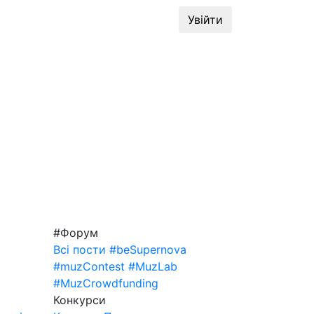
динг
#MuzLab
Конкурси
Увійти
#Форум
Всі пости
#beSupernova
#muzContest
#MuzLab
#MuzCrowdfunding
Конкурси