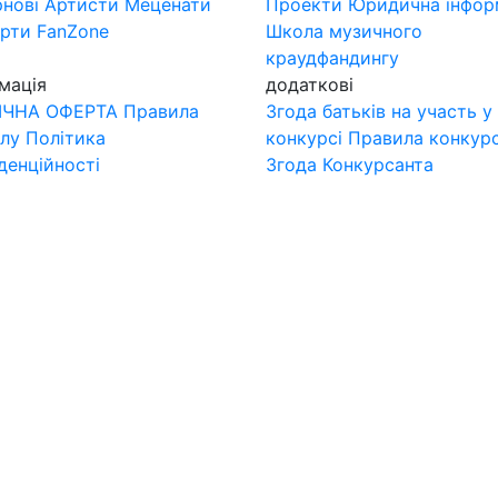
нові
Артисти
Меценати
Проекти
Юридична інфор
ерти
FanZone
Школа музичного
краудфандингу
мація
додаткові
ІЧНА ОФЕРТА
Правила
Згода батьків на участь у
лу
Політика
конкурсі
Правила конкур
денційності
Згода Конкурсанта