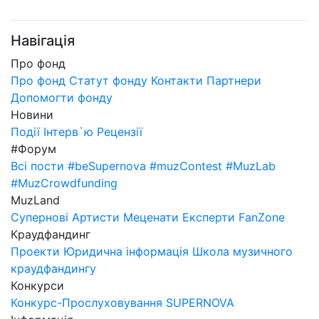
Навігація
Про фонд
Про фонд
Статут фонду
Контакти
Партнери
Допомогти фонду
Новини
Події
Інтерв`ю
Рецензії
#Форум
Всі пости
#beSupernova
#muzContest
#MuzLab
#MuzCrowdfunding
MuzLand
Супернові
Артисти
Меценати
Експерти
FanZone
Краудфандинг
Проекти
Юридична інформація
Школа музичного
краудфандингу
Конкурси
Конкурс-Прослуховування SUPERNOVA