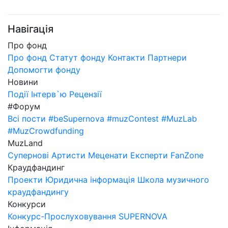
Навігація
Про фонд
Про фонд
Статут фонду
Контакти
Партнери
Допомогти фонду
Новини
Події
Інтерв`ю
Рецензії
#Форум
Всі пости
#beSupernova
#muzContest
#MuzLab
#MuzCrowdfunding
MuzLand
Супернові
Артисти
Меценати
Експерти
FanZone
Краудфандинг
Проекти
Юридична інформація
Школа музичного
краудфандингу
Конкурси
Конкурс-Прослуховування SUPERNOVA