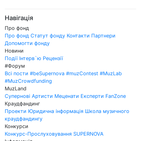
Навігація
Про фонд
Про фонд
Статут фонду
Контакти
Партнери
Допомогти фонду
Новини
Події
Інтерв`ю
Рецензії
#Форум
Всі пости
#beSupernova
#muzContest
#MuzLab
#MuzCrowdfunding
MuzLand
Супернові
Артисти
Меценати
Експерти
FanZone
Краудфандинг
Проекти
Юридична інформація
Школа музичного
краудфандингу
Конкурси
Конкурс-Прослуховування SUPERNOVA