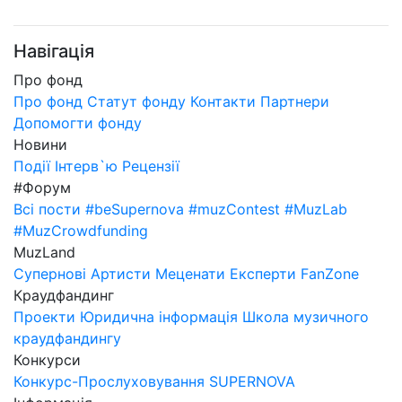
Навігація
Про фонд
Про фонд
Статут фонду
Контакти
Партнери
Допомогти фонду
Новини
Події
Інтерв`ю
Рецензії
#Форум
Всі пости
#beSupernova
#muzContest
#MuzLab
#MuzCrowdfunding
MuzLand
Супернові
Артисти
Меценати
Експерти
FanZone
Краудфандинг
Проекти
Юридична інформація
Школа музичного
краудфандингу
Конкурси
Конкурс-Прослуховування SUPERNOVA