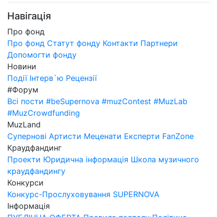
Навігація
Про фонд
Про фонд
Статут фонду
Контакти
Партнери
Допомогти фонду
Новини
Події
Інтерв`ю
Рецензії
#Форум
Всі пости
#beSupernova
#muzContest
#MuzLab
#MuzCrowdfunding
MuzLand
Супернові
Артисти
Меценати
Експерти
FanZone
Краудфандинг
Проекти
Юридична інформація
Школа музичного
краудфандингу
Конкурси
Конкурс-Прослуховування SUPERNOVA
Інформація