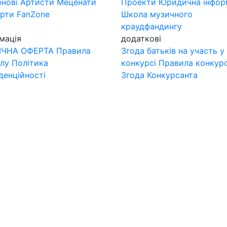
нові
Артисти
Меценати
Проекти
Юридична інфор
ерти
FanZone
Школа музичного
краудфандингу
мація
додаткові
ІЧНА ОФЕРТА
Правила
Згода батьків на участь у
лу
Політика
конкурсі
Правила конкур
денційності
Згода Конкурсанта