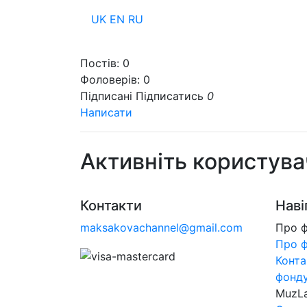
UK
EN
RU
Пр
Постів:
0
Фоловерів:
0
Підписані
Підписатись
0
Написати
Активніть користува
Контакти
Наві
maksakovachannel@gmail.com
Про 
Про 
Конта
фонд
MuzL