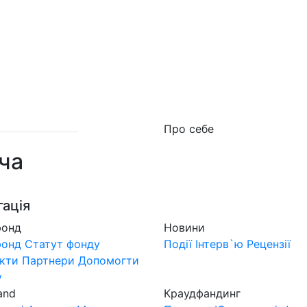
о фонд
Новини
MuzLand
#Форум
Краудфан
Про себе
ча
гація
фонд
Новини
фонд
Статут фонду
Події
Інтерв`ю
Рецензії
кти
Партнери
Допомогти
у
and
Краудфандинг