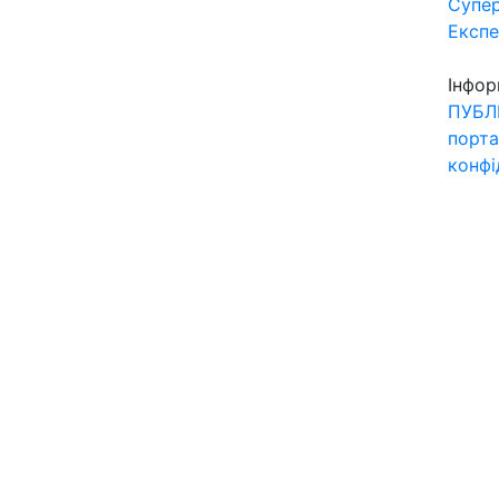
Супер
Експ
Інфор
ПУБЛ
порта
конфі