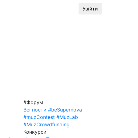
динг
#MuzLab
Конкурси
Увійти
#Форум
Всі пости
#beSupernova
#muzContest
#MuzLab
#MuzCrowdfunding
Конкурси