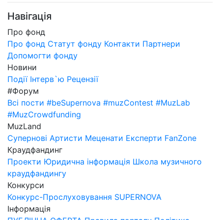
Навігація
Про фонд
Про фонд
Статут фонду
Контакти
Партнери
Допомогти фонду
Новини
Події
Інтерв`ю
Рецензії
#Форум
Всі пости
#beSupernova
#muzContest
#MuzLab
#MuzCrowdfunding
MuzLand
Супернові
Артисти
Меценати
Експерти
FanZone
Краудфандинг
Проекти
Юридична інформація
Школа музичного
краудфандингу
Конкурси
Конкурс-Прослуховування SUPERNOVA
Інформація