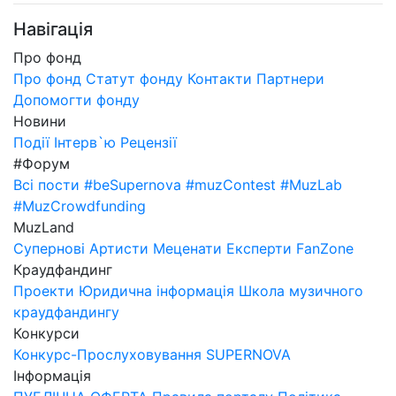
Навігація
Про фонд
Про фонд
Статут фонду
Контакти
Партнери
Допомогти фонду
Новини
Події
Інтерв`ю
Рецензії
#Форум
Всі пости
#beSupernova
#muzContest
#MuzLab
#MuzCrowdfunding
MuzLand
Супернові
Артисти
Меценати
Експерти
FanZone
Краудфандинг
Проекти
Юридична інформація
Школа музичного
краудфандингу
Конкурси
Конкурс-Прослуховування SUPERNOVA
Інформація