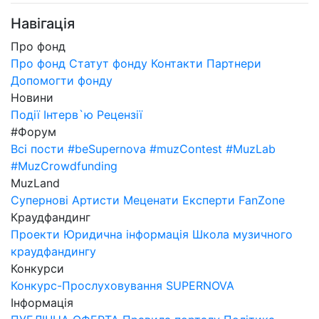
Навігація
Про фонд
Про фонд
Статут фонду
Контакти
Партнери
Допомогти фонду
Новини
Події
Інтерв`ю
Рецензії
#Форум
Всі пости
#beSupernova
#muzContest
#MuzLab
#MuzCrowdfunding
MuzLand
Супернові
Артисти
Меценати
Експерти
FanZone
Краудфандинг
Проекти
Юридична інформація
Школа музичного
краудфандингу
Конкурси
Конкурс-Прослуховування SUPERNOVA
Інформація