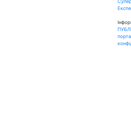
Супер
Експ
Інфор
ПУБЛ
порта
конфі