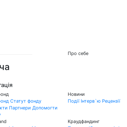
о фонд
Новини
MuzLand
#Форум
Краудфан
Про себе
ча
гація
фонд
Новини
фонд
Статут фонду
Події
Інтерв`ю
Рецензії
кти
Партнери
Допомогти
у
and
Краудфандинг