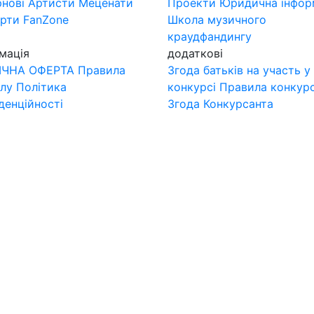
нові
Артисти
Меценати
Проекти
Юридична інфор
ерти
FanZone
Школа музичного
краудфандингу
мація
додаткові
ІЧНА ОФЕРТА
Правила
Згода батьків на участь у
лу
Політика
конкурсі
Правила конкур
денційності
Згода Конкурсанта