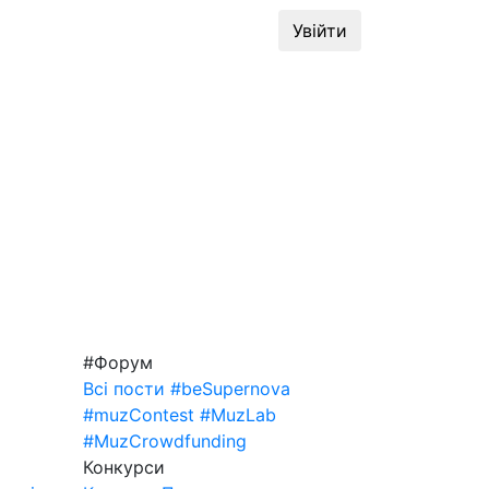
динг
#MuzLab
Конкурси
Увійти
#Форум
Всі пости
#beSupernova
#muzContest
#MuzLab
#MuzCrowdfunding
Конкурси