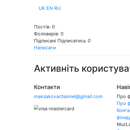
UK
EN
RU
Пр
Постів:
0
Фоловерів:
0
Підписані
Підписатись
0
Написати
Активніть користува
Контакти
Наві
maksakovachannel@gmail.com
Про 
Про 
Конта
фонд
MuzL