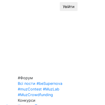
динг
#MuzLab
Конкурси
Увійти
#Форум
Всі пости
#beSupernova
#muzContest
#MuzLab
#MuzCrowdfunding
Конкурси