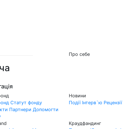
о фонд
Новини
MuzLand
#Форум
Краудфан
Про себе
ча
гація
фонд
Новини
фонд
Статут фонду
Події
Інтерв`ю
Рецензії
кти
Партнери
Допомогти
у
and
Краудфандинг