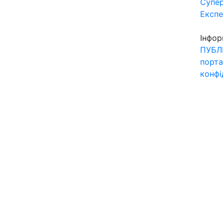
Супер
Експ
Інфор
ПУБЛ
порта
конфі