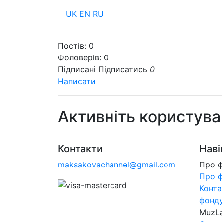
UK
EN
RU
Пр
Постів:
0
Фоловерів:
0
Підписані
Підписатись
0
Написати
Активніть користува
Контакти
Наві
maksakovachannel@gmail.com
Про 
Про 
Конта
фонд
MuzL