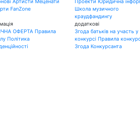
нові
Артисти
Меценати
Проекти
Юридична інфор
ерти
FanZone
Школа музичного
краудфандингу
мація
додаткові
ІЧНА ОФЕРТА
Правила
Згода батьків на участь у
лу
Політика
конкурсі
Правила конкур
денційності
Згода Конкурсанта