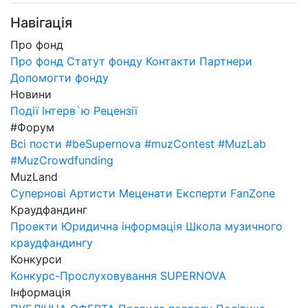
Навігація
Про фонд
Про фонд
Статут фонду
Контакти
Партнери
Допомогти фонду
Новини
Події
Інтерв`ю
Рецензії
#Форум
Всі пости
#beSupernova
#muzContest
#MuzLab
#MuzCrowdfunding
MuzLand
Супернові
Артисти
Меценати
Експерти
FanZone
Краудфандинг
Проекти
Юридична інформація
Школа музичного
краудфандингу
Конкурси
Конкурс-Прослуховування SUPERNOVA
Інформація