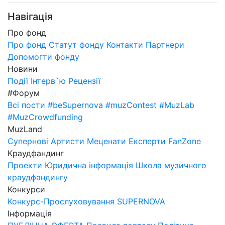
Навігація
Про фонд
Про фонд
Статут фонду
Контакти
Партнери
Допомогти фонду
Новини
Події
Інтерв`ю
Рецензії
#Форум
Всі пости
#beSupernova
#muzContest
#MuzLab
#MuzCrowdfunding
MuzLand
Супернові
Артисти
Меценати
Експерти
FanZone
Краудфандинг
Проекти
Юридична інформація
Школа музичного
краудфандингу
Конкурси
Конкурс-Прослуховування SUPERNOVA
Інформація