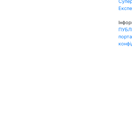
Супер
Експ
Інфор
ПУБЛ
порта
конфі