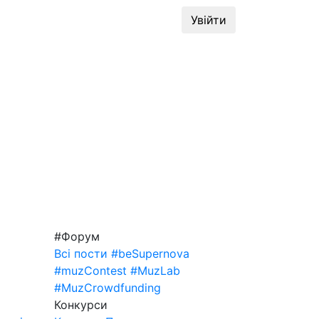
динг
#MuzLab
Конкурси
Увійти
#Форум
Всі пости
#beSupernova
#muzContest
#MuzLab
#MuzCrowdfunding
Конкурси