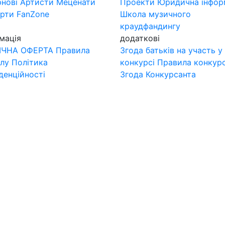
нові
Артисти
Меценати
Проекти
Юридична інфор
ерти
FanZone
Школа музичного
краудфандингу
мація
додаткові
ІЧНА ОФЕРТА
Правила
Згода батьків на участь у
лу
Політика
конкурсі
Правила конкур
денційності
Згода Конкурсанта