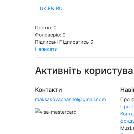
UK
EN
RU
Пр
Постів:
0
Фоловерів:
0
Підписані
Підписатись
0
Написати
Активніть користува
Контакти
Наві
maksakovachannel@gmail.com
Про 
Про 
Конта
фонд
MuzL