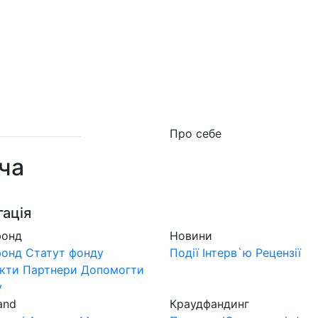
о фонд
Новини
MuzLand
#Форум
Краудфан
Про себе
ча
гація
фонд
Новини
фонд
Статут фонду
Події
Інтерв`ю
Рецензії
кти
Партнери
Допомогти
у
and
Краудфандинг