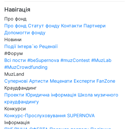
Навігація
Про фонд
Про фонд
Статут фонду
Контакти
Партнери
Допомогти фонду
Новини
Події
Інтерв`ю
Рецензії
#Форум
Всі пости
#beSupernova
#muzContest
#MuzLab
#MuzCrowdfunding
MuzLand
Супернові
Артисти
Меценати
Експерти
FanZone
Краудфандинг
Проекти
Юридична інформація
Школа музичного
краудфандингу
Конкурси
Конкурс-Прослуховування SUPERNOVA
Інформація