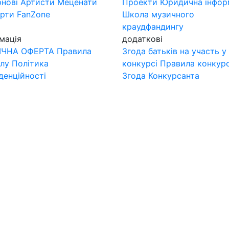
нові
Артисти
Меценати
Проекти
Юридична інфор
ерти
FanZone
Школа музичного
краудфандингу
мація
додаткові
ІЧНА ОФЕРТА
Правила
Згода батьків на участь у
лу
Політика
конкурсі
Правила конкур
денційності
Згода Конкурсанта