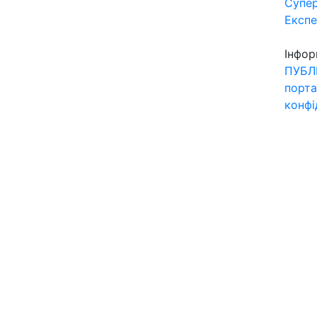
Супер
Експ
Інфор
ПУБЛ
порта
конфі