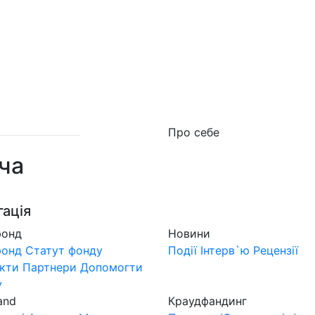
о фонд
Новини
MuzLand
#Форум
Краудфан
Про себе
ча
гація
фонд
Новини
фонд
Статут фонду
Події
Інтерв`ю
Рецензії
кти
Партнери
Допомогти
у
and
Краудфандинг