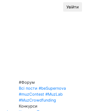
динг
#MuzLab
Конкурси
Увійти
#Форум
Всі пости
#beSupernova
#muzContest
#MuzLab
#MuzCrowdfunding
Конкурси