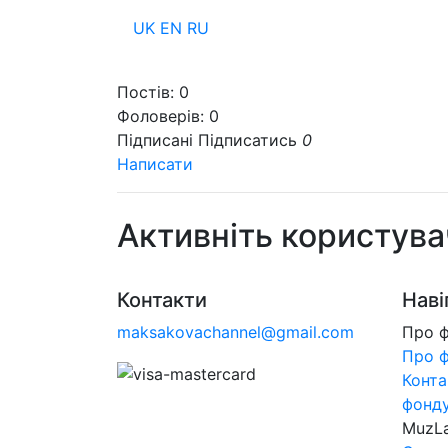
UK
EN
RU
Пр
Постів:
0
Фоловерів:
0
Підписані
Підписатись
0
Написати
Активніть користува
Контакти
Наві
maksakovachannel@gmail.com
Про 
Про 
Конта
фонд
MuzL