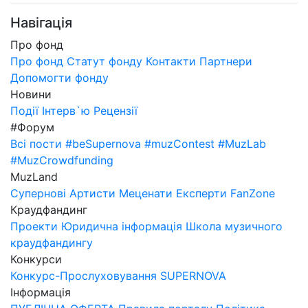
Навігація
Про фонд
Про фонд
Статут фонду
Контакти
Партнери
Допомогти фонду
Новини
Події
Інтерв`ю
Рецензії
#Форум
Всі пости
#beSupernova
#muzContest
#MuzLab
#MuzCrowdfunding
MuzLand
Супернові
Артисти
Меценати
Експерти
FanZone
Краудфандинг
Проекти
Юридична інформація
Школа музичного
краудфандингу
Конкурси
Конкурс-Прослуховування SUPERNOVA
Інформація