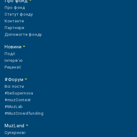
Про фонд
Про фонд
Статут фонду
Контакти
Партнери
Допомогти фонду
Новини
Події
Інтерв`ю
Рецензії
#Форум
Всі пости
#beSupernova
#muzContest
#MuzLab
#MuzCrowdfunding
MuzLand
Супернові