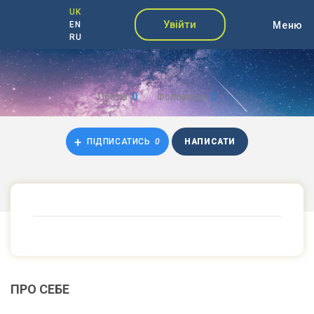
UK
Увійти
Меню
EN
RU
Постів:
0
Фоловерів:
0
ПІДПИСАТИСЬ
0
НАПИСАТИ
ПРО СЕБЕ