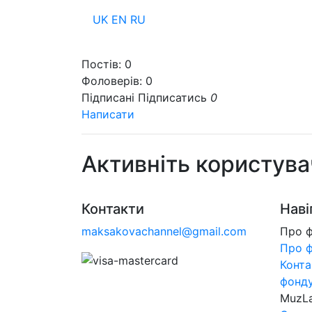
UK
EN
RU
Пр
Постів:
0
Фоловерів:
0
Підписані
Підписатись
0
Написати
Активніть користува
Контакти
Наві
maksakovachannel@gmail.com
Про 
Про 
Конта
фонд
MuzL