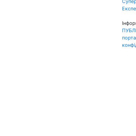
Супер
Експ
Інфор
ПУБЛ
порта
конфі