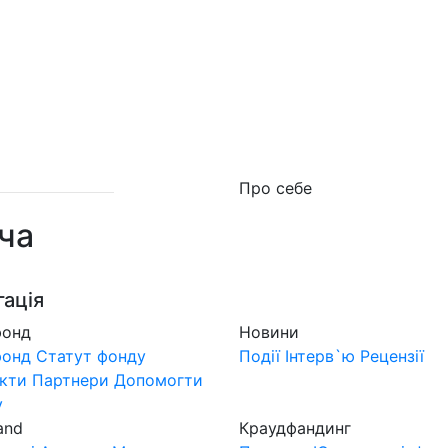
о фонд
Новини
MuzLand
#Форум
Краудфан
Про себе
ча
гація
фонд
Новини
фонд
Статут фонду
Події
Інтерв`ю
Рецензії
кти
Партнери
Допомогти
у
and
Краудфандинг