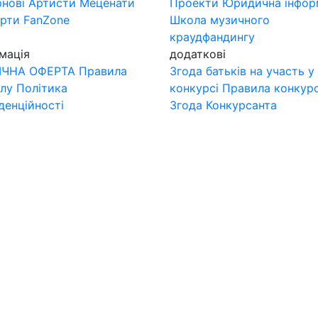
нові
Артисти
Меценати
Проекти
Юридична інфор
ерти
FanZone
Школа музичного
краудфандингу
мація
додаткові
ІЧНА ОФЕРТА
Правила
Згода батьків на участь у
лу
Політика
конкурсі
Правила конкур
денційності
Згода Конкурсанта