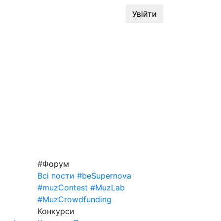
динг
#MuzLab
Конкурси
Увійти
#Форум
Всі пости
#beSupernova
#muzContest
#MuzLab
#MuzCrowdfunding
Конкурси