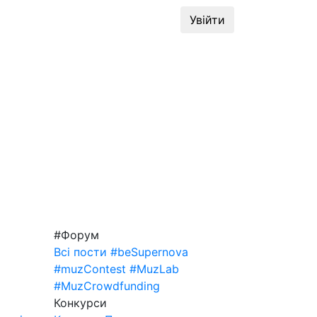
динг
#MuzLab
Конкурси
Увійти
#Форум
Всі пости
#beSupernova
#muzContest
#MuzLab
#MuzCrowdfunding
Конкурси