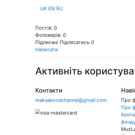
UK
EN
RU
Пр
Постів:
0
Фоловерів:
0
Підписані
Підписатись
0
Написати
Активніть користува
Контакти
Наві
maksakovachannel@gmail.com
Про 
Про 
Конта
фонд
MuzL