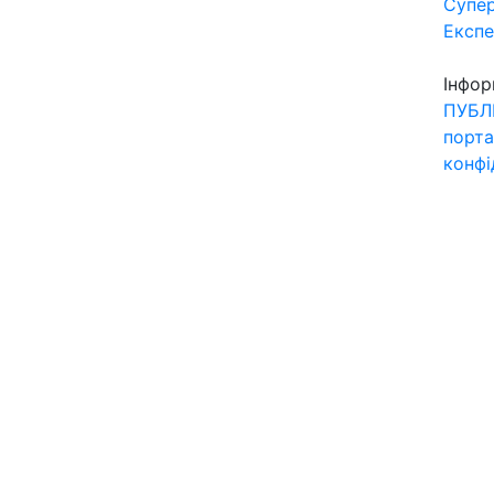
Супер
Експ
Інфор
ПУБЛ
порта
конфі