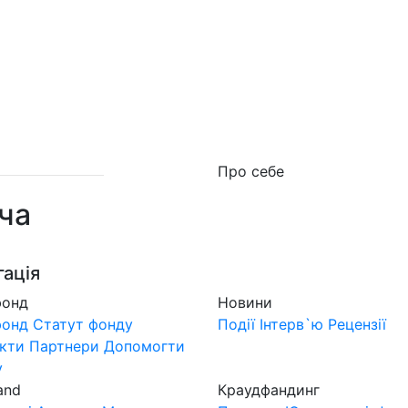
о фонд
Новини
MuzLand
#Форум
Краудфан
Про себе
ча
гація
фонд
Новини
фонд
Статут фонду
Події
Інтерв`ю
Рецензії
кти
Партнери
Допомогти
у
and
Краудфандинг