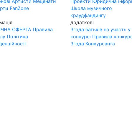
нові
Артисти
Меценати
Проекти
Юридична інфор
ерти
FanZone
Школа музичного
краудфандингу
мація
додаткові
ІЧНА ОФЕРТА
Правила
Згода батьків на участь у
лу
Політика
конкурсі
Правила конкур
денційності
Згода Конкурсанта