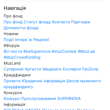
Навігація
Про фонд
Про фонд
Статут фонду
Контакти
Партнери
Допомогти фонду
Новини
Події
Інтерв`ю
Рецензії
#Форум
Всі пости
#beSupernova
#muzContest
#MuzLab
#MuzCrowdfunding
MuzLand
Супернові
Артисти
Меценати
Експерти
FanZone
Краудфандинг
Проекти
Юридична інформація
Школа музичного
краудфандингу
Конкурси
Конкурс-Прослуховування SUPERNOVA
Інформація